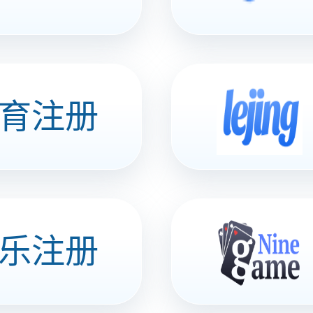
却遭
DK无畏契约女教练在带...
入
队近期出现重大变数...
1分钟
尼古拉·约基奇依旧打...
，英
物浦的巅峰对决不仅以一...