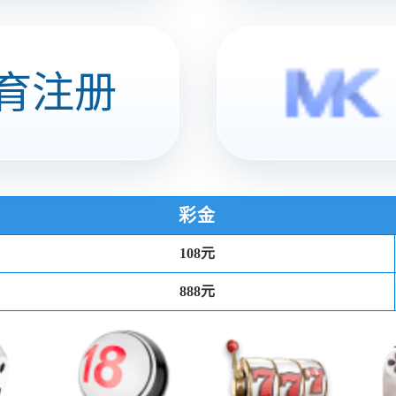
能否
时刻也悄然进入倒计时—...
联系我们
support@kosoyenterprises.com
「
集
站