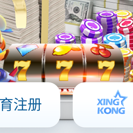
从租借练级到枪手基石：萨
三年前，当阿森纳以3000万欧元从圣埃蒂安签下
充满期待，却也夹杂着质疑。经历了在尼斯和马赛的
式回归枪手，并迅速成为球队后防的绝对核心。
1米93的身高和出色的预判能力，他在争顶和拦
向前出球能力，又完美契合了阿尔特塔的传控体系。
美结合，让他的身价从回归时的5000万欧元一路
防守端：场均1.8次拦截、2.1次解围，空中
进攻端：本赛季英超贡献2球1助攻，长传成
稳定性：连续两个赛季出场时间超过3000分
亿元中卫俱乐部：稀缺性与