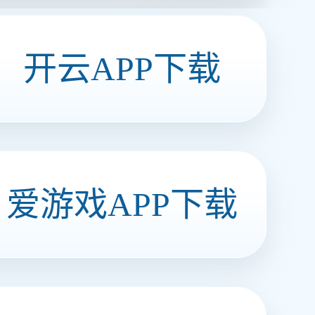
特等少数中卫身价曾突破9000万欧元，而
的背后，折射出的是顶级中卫在转会市场上
的要求提升，具备“速度+力量+技术”三
特殊：他年仅23岁，合同还剩4年，且已
+潜力+即战力”的组合，让阿森纳即便收
在瓜迪奥拉、克洛普等名帅的战术体系里，一
巴身价的飙升，正是这一趋势的缩影。
身价能否兑现为荣誉？
级别的质疑。在范迪克带领利物浦登顶欧冠
。对萨利巴而言，真正的考验在于两点：一
二是在法国国家队接替瓦拉内成为大赛夺冠
利巴因伤缺阵期间球队防线的动荡，恰恰说
是，萨利巴拥有更长的巅峰期预期——如果